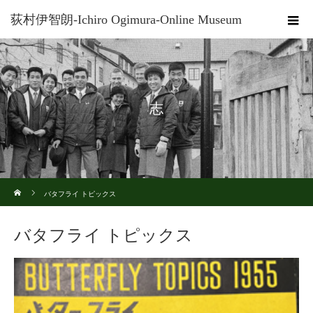
荻村伊智朗-Ichiro Ogimura-Online Museum
志
ホーム
バタフライ トピックス
バタフライ トピックス