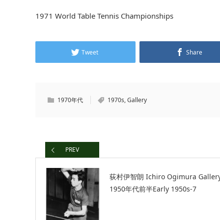
1971 World Table Tennis Championships
Tweet
Share
1970年代
1970s
,
Gallery
PREV
荻村伊智朗 Ichiro Ogimura Galler
1950年代前半Early 1950s-7