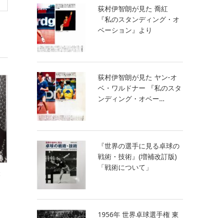
荻村伊智朗が見た 喬紅
『私のスタンディング・オ
ベーション』より
荻村伊智朗が見た ヤン‐オ
ベ・ワルドナー 『私のスタ
ンディング・オベー…
『世界の選手に見る卓球の
戦術・技術』(増補改訂版)
「戦術について」
c
1956年 世界卓球選手権 東