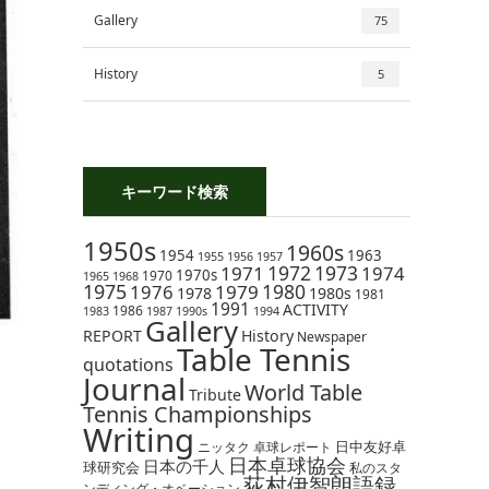
Gallery
75
History
5
キーワード検索
1950s
1960s
1954
1963
1955
1956
1957
1972
1973
1971
1974
1970s
1970
1965
1968
1975
1980
1976
1979
1978
1980s
1981
1991
ACTIVITY
1986
1983
1987
1990s
1994
Gallery
REPORT
History
Newspaper
Table Tennis
quotations
Journal
World Table
Tribute
Tennis Championships
Writing
日中友好卓
ニッタク
卓球レポート
日本卓球協会
日本の千人
球研究会
私のスタ
荻村伊智朗語録
ンディング・オベーション