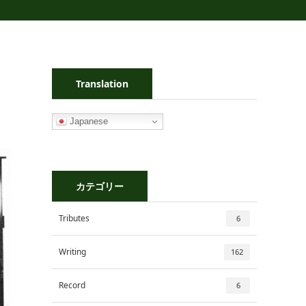
Translation
Japanese
カテゴリー
Tributes
6
Writing
162
Record
6