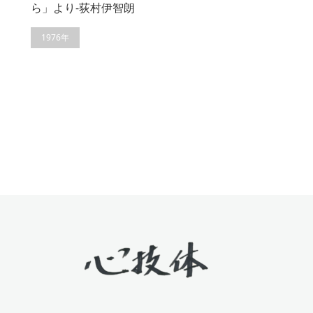
ら」より-荻村伊智朗
1976年