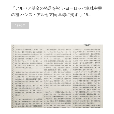
『アルセア基金の発足を祝う-ヨーロッパ卓球中興
の祖 ハンス・アルセア氏 卓球に殉ず-』19…
1976年