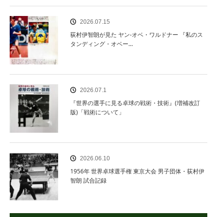
2026.07.15
荻村伊智朗が見た ヤン‐オベ・ワルドナー 『私のス
タンディング・オベー…
2026.07.1
『世界の選手に見る卓球の戦術・技術』(増補改訂
版)「戦術について」
2026.06.10
1956年 世界卓球選手権 東京大会 男子団体・荻村伊
智朗 試合記録