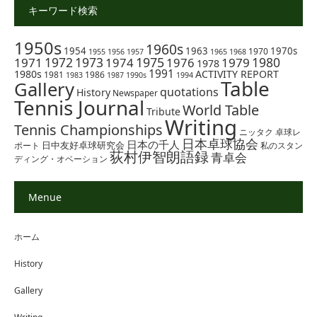
キーワード検索
1950s
1960s
1954
1963
1970s
1970
1955
1956
1957
1965
1968
1972
1973
1975
1980
1971
1974
1976
1979
1978
1991
1980s
ACTIVITY REPORT
1981
1986
1983
1987
1990s
1994
Table
Gallery
quotations
History
Newspaper
Tennis Journal
World Table
Tribute
Writing
Tennis Championships
ニッタク
卓球レ
日本卓球協会
日本の千人
日中友好卓球研究会
ポート
私のスタン
荻村伊智朗語録
青卓会
ディング・オベーション
Menue
ホーム
History
Gallery