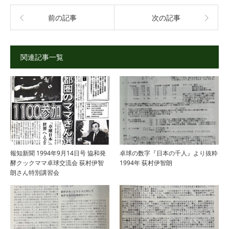
前の記事
次の記事
関連記事一覧
報知新聞 1994年9月14日号 協和発
卓球の数字『日本の千人』より抜粋
酵クックママ卓球交流会 荻村伊智
1994年 荻村伊智朗
朗さん特別講習会