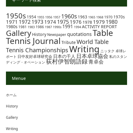
1950s
1960s
1954
1963
1970s
1970
1955
1956
1957
1965
1968
1972
1973
1975
1980
1971
1974
1976
1979
1978
1991
1980s
ACTIVITY REPORT
1981
1986
1983
1987
1990s
1994
Table
Gallery
quotations
History
Newspaper
Tennis Journal
World Table
Tribute
Writing
Tennis Championships
ニッタク
卓球レ
日本卓球協会
日本の千人
日中友好卓球研究会
ポート
私のスタン
荻村伊智朗語録
青卓会
ディング・オベーション
Menue
ホーム
History
Gallery
Writing