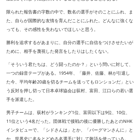
限られた報告書の字数の中で、数名の選手がそのことにふれ、ま
た、自らが国際的な友情を育んだことにふれた。どんなに強くな
っても、その感性を失わないでほしいと思う。
勝利を追求するがあまりに、自分の選手に自信をつけさせたいが
ために、相手を蔑視した発言をしたりはしたくない。
「そういう君たちは、どう闘ったのか？」という問いに対して、
一つの録音テープがある。1954年、「藤井、佐藤、林が引退し
た今、平均年齢20歳を切るチームを送ってもロンションだ」とい
う反対を押し切って日本卓球協会は荻村、富田、江口らの若い選
手を派遣した。
男子チームは、荻村がランキング1位、富田以下は9位、10位、
11位という4名だった。団体戦で接戦の後に優勝したあとのNHK
インタビューで、「シドさんは」とか、「バーグマンさんに」と
か、世界史に名をとどめる名選手に対して敬語を使っている。