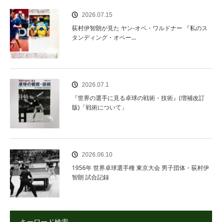
2026.07.15
荻村伊智朗が見た ヤン‐オベ・ワルドナー 『私のス
タンディング・オベー…
2026.07.1
『世界の選手に見る卓球の戦術・技術』(増補改訂
版)「戦術について」
2026.06.10
1956年 世界卓球選手権 東京大会 男子団体・荻村伊
智朗 試合記録
キーワード検索