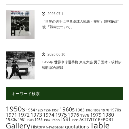
2026.07.1
『世界の選手に見る卓球の戦術・技術』(増補改訂
版)「戦術について」
2026.06.10
1956年 世界卓球選手権 東京大会 男子団体・荻村伊
智朗 試合記録
キーワード検索
1950s
1960s
1954
1963
1970s
1970
1955
1956
1957
1965
1968
1972
1973
1975
1980
1971
1974
1976
1979
1978
1991
1980s
ACTIVITY REPORT
1981
1986
1983
1987
1990s
1994
Table
Gallery
quotations
History
Newspaper