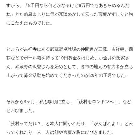
すから、「8千円なら何とかなるけど8万円でもあきらめるんだ
ね」とため息まじりに母が冗談めかして云った言葉がずしりと胸
にこたえたものでした。
ところが吉祥寺にある武蔵野卓球場の仲間達が三鷹、吉祥寺、西
荻などでボール箱を持って10円募金をはじめ、小金井の氏家さ
ん、武蔵野の沢登さんを始めとして、各市の地元の有力者が立ち
上がって募金活動を始めてくださったのが29年の正月でした。
それから3ヶ月、私も駅頭に立ち、「荻村をロンドンへ！」など
と叫びました。
「荻村ってだれ？」と本人に聞かれたり、「がんばれよ！」と云
ってくれたり一人一人の顔や言葉が胸にひびきました。