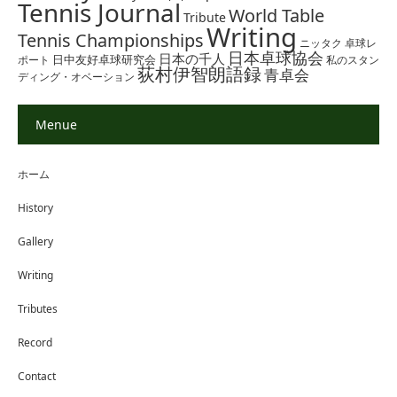
Tennis Journal
World Table
Tribute
Writing
Tennis Championships
ニッタク
卓球レ
日本卓球協会
日本の千人
日中友好卓球研究会
ポート
私のスタン
荻村伊智朗語録
青卓会
ディング・オベーション
Menue
ホーム
History
Gallery
Writing
Tributes
Record
Contact