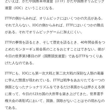
といえば、かたや国際卓球連盟（ITTF）かたや国際オリムピック
連盟（IOC）ということになる。
ITTFの側からみれば、オリムピックにはいくつかの欠点がある。
それで入らない。IOCの側からみれば、ITTFにはいくつかの難点
がある。それでオリムピックゲームに加えにくい。
ITTFの事情を語るとき、そして歴史を語るとき、40年間会長をつ
とめたモンターギュ前会長のことをおとすことはできない。彼が
今日の世界第3番目のIF（国際競技連盟）であるITTFをつくりあ
げた人なのである。
ITTFにも、IOCにも第一次大戦と第二次大戦の深刻な人類の葛藤
に学んだ態度が現われている。ITTFは戦争をあおりたてる一つの
側面となったナショナリズムをできるだけ表面からは押さえる側
に座って、今日の123カ国の大所帯を築き上げてきた。世界選手
権大会の表彰式において、国旗、国歌がないことはその現れなの
である。