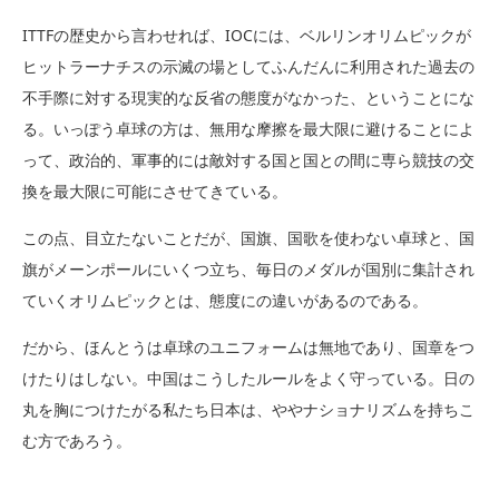
ITTFの歴史から言わせれば、IOCには、ベルリンオリムピックが
ヒットラーナチスの示滅の場としてふんだんに利用された過去の
不手際に対する現実的な反省の態度がなかった、ということにな
る。いっぽう卓球の方は、無用な摩擦を最大限に避けることによ
って、政治的、軍事的には敵対する国と国との間に専ら競技の交
換を最大限に可能にさせてきている。
この点、目立たないことだが、国旗、国歌を使わない卓球と、国
旗がメーンポールにいくつ立ち、毎日のメダルが国別に集計され
ていくオリムピックとは、態度にの違いがあるのである。
だから、ほんとうは卓球のユニフォームは無地であり、国章をつ
けたりはしない。中国はこうしたルールをよく守っている。日の
丸を胸につけたがる私たち日本は、ややナショナリズムを持ちこ
む方であろう。