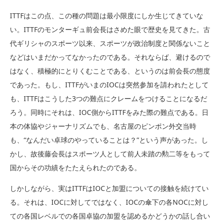
ITTFはこの点、この種の問題は最小限度にしか生じてきていな
い。ITTFのモンターギュ前会長はさめた眼で歴史を見てきた。古
代ギリシャのスポーツ以来、スポーツが政治制度と関係ないこと
などはいまだかってなかったのである。それならば、避けるので
はなく、積極的にとりくむことである、というのは前会長の態度
であった。もし、ITTFがいまのIOCは突然参加を請われたとして
も、ITTFはこうした3つの難点にクレームをつけることになるだ
ろう。同時にそれは、IOC側からITTFをみた際の難点である。日
本の体協やジャーナリズムでも、名古屋のピンポン外交当時
も、“なんだい卓球のやっていることは？”という声があった。し
かし、故後藤会長はスポーツ人として前人未踏の勲二等をもって
国からその功績をたたえられたのである。
しかしながら、実はITTFはIOCと加盟についての接触を続けてい
る。それは、IOCに対してではなく、IOCの傘下の各NOCに対し
ての各国レベルでの各国卓協の加盟を認めるかどうかの話し合い