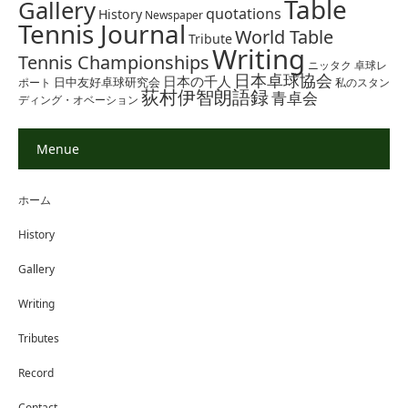
Table
Gallery
quotations
History
Newspaper
Tennis Journal
World Table
Tribute
Writing
Tennis Championships
ニッタク
卓球レ
日本卓球協会
日本の千人
日中友好卓球研究会
ポート
私のスタン
荻村伊智朗語録
青卓会
ディング・オベーション
Menue
ホーム
History
Gallery
Writing
Tributes
Record
Contact