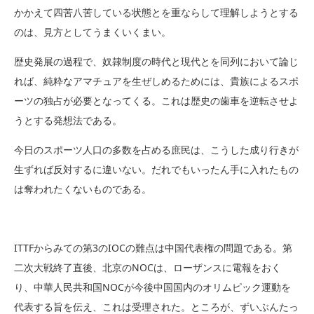
かかえて四苦八苦している状態とを重ならして理解しようとする
のは、見方としてうまくいくまい。
歴史発展の過程で、奴隷制度の時代と現代とを同列において論じ
れば、純粋なアマチュアを生ぜしめるためには、貴族によるスポ
ーツの独占が必要となってくる。これは歴史の歯車を逆転させよ
うとする発想法である。
今日のスポーツ人口の多数を占める庶民は、こうした成り行きが
生ずれば反対するに違いない。だれでもいったん手に入れたもの
は奪われたくないものである。
ITTFからみての第3のIOCの難点は中国代表権の問題である。第
二次大戦終了直後、北京のNOCは、ローザンスに電報をおく
り、中華人民共和国NOCが今後中国国内のオリムピック運動を
代表する旨を伝え、これは受理された。ところが、ずいぶんたっ