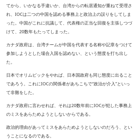
てから、いかなる手違いか、台湾からの転居通知が重ねて受理さ
れ、IOCは二つの中国を認める事務上と政治上の誤りをしてしま
った。中国がこれに抗議して、代表権の正当な回復を主張しつづ
けて、20数年もたってしまった。
カナダ政府は、台湾チームが中国を代表する名称や記章をつけて
参加しようとした場合入国を認めない、という態度を打ち出し
た。
日本でオリムピックをやれば、日本国政府も同じ態度に出ること
であろう。これにIOCの関係者があちこちで“政治が介入”といっ
て非難をした。
カナダ政府に言わせれば、それは20数年前にIOCが犯した事務上
のミスをあらためようとしないからである。
政治的理由があってミスをあらためようとしないのだろう、とい
うことになるのである。