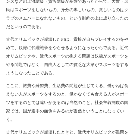
ンスなどの上流階級・貴族階級が基盤であったからで、大衆・庶
民はスポーツをしないもの、身分の卑しいもの、貪しいものはク
ラブのメムバーになれないもの、という制約の上に成り立ったの
だというのである。
古代オリムピックが崩壊したのは、貴族が自らプレイするのをや
めて、奴隷に代理戦争をやらせるようになったからである。近代
オリムピックや、近代スポーツの抱える問題は奴隷がスポーツを
やる問題ではなく、自由人としての貧乏な大衆がスポーツをする
ようになったことである。
ここに、旅費や練習費、生活費の問題が生じてくる。働かねば食
えない人がスポーツをするのと、働かなくても食える人がスポー
ツをするのとでは違いがあるのは当然のこと。社会主義制度の国
家では、国が選手の面倒をみるのが当然ということになってい
く。
古代オリムピックが崩壊したときと、近代オリムピックが難問を